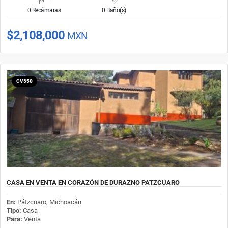
0 Recámaras
0 Baño(s)
$2,108,000
MXN
CV350
CASA EN VENTA EN CORAZÓN DE DURAZNO PATZCUARO
En:
Pátzcuaro, Michoacán
Tipo:
Casa
Para:
Venta