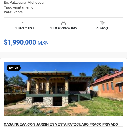
En:
Pátzcuaro, Michoacán
Tipo:
Apartamento
Para:
Venta
2 Recámaras
2 Estacionamiento
2 Baño(s)
$1,990,000
MXN
CV176
CASA NUEVA CON JARDIN EN VENTA PATZCUARO FRACC PRIVADO