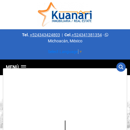
Tel.
+524343424803
|
Cel.
+524341381354
-
Michoacán, México
Select Language
▼
MENÚ
Detalles del inmueble