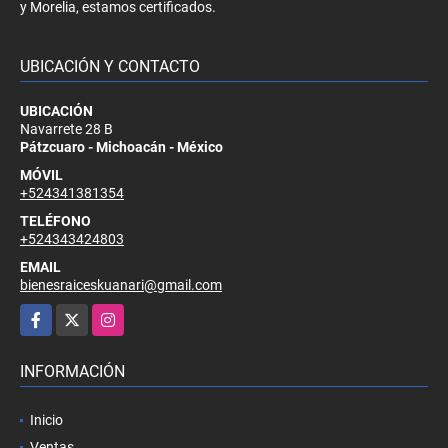
y Morelia, estamos certificados.
UBICACIÓN Y CONTACTO
UBICACIÓN
Navarrete 28 B
Pátzcuaro - Michoacán - México
MÓVIL
+524341381354
TELÉFONO
+524343424803
EMAIL
bienesraiceskuanari@gmail.com
Facebook
X
Instagram
INFORMACIÓN
Inicio
Ventas