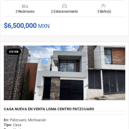
3 Recámaras
2 Estacionamiento
3 Baño(s)
$6,500,000
MXN
CV158
CASA NUEVA EN VENTA LOMA CENTRO PATZCUARO
En:
Pátzcuaro, Michoacán
Tipo:
Casa