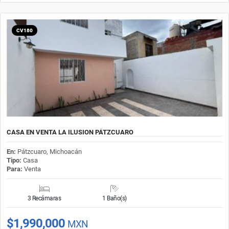
CV180
CASA EN VENTA LA ILUSION PÁTZCUARO
En:
Pátzcuaro, Michoacán
Tipo:
Casa
Para:
Venta
3 Recámaras
1 Baño(s)
$1,990,000
MXN