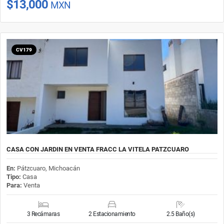
$13,000
MXN
CV179
CASA CON JARDIN EN VENTA FRACC LA VITELA PATZCUARO
En:
Pátzcuaro, Michoacán
Tipo:
Casa
Para:
Venta
3 Recámaras
2 Estacionamiento
2.5 Baño(s)