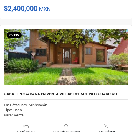
$2,400,000
MXN
CV195
CASA TIPO CABAÑA EN VENTA VILLAS DEL SOL PÁTZCUARO CO…
En:
Pátzcuaro, Michoacán
Tipo:
Casa
Para:
Venta
3 Recámaras
1 Estacionamiento
2.5 Baño(s)