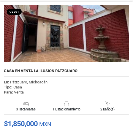
CV201
CASA EN VENTA LA ILUSION PÁTZCUARO
En:
Pátzcuaro, Michoacán
Tipo:
Casa
Para:
Venta
3 Recámaras
1 Estacionamiento
2 Baño(s)
$1,850,000
MXN