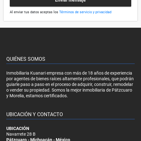
Enviar mensaje
Al enviar tus datos aceptas los
Términos de servicio y privacidad
QUIÉNES SOMOS
Inmobiliaria Kuanari empresa con más de 18 años de experiencia
por agentes de bienes raíces altamente profesionales, que podrán
guiarle paso a paso en el proceso de adquirir, construir, remodelar
o vender su propiedad. Somos la mejor inmobiliaria de Pátzcuaro
y Morelia, estamos certificados.
UBICACIÓN Y CONTACTO
UBICACIÓN
Navarrete 28 B
Pátzcuaro - Michoacán - México