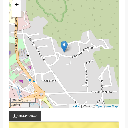
+
−
200 m
500 ft
Leaflet
| Wasi - ©
OpenStreetMap
Street View