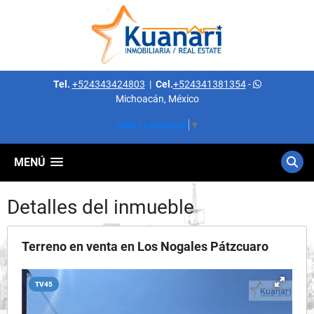
Tel.
+524343424803
|
Cel.
+524341381354
-
Michoacán, México
Select Language
▼
MENÚ
Detalles del inmueble
Terreno en venta en Los Nogales Pátzcuaro
TV45