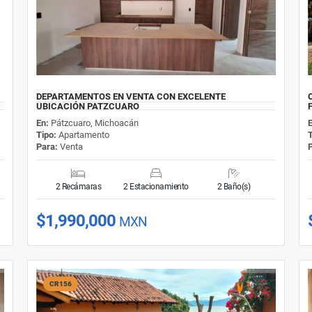
DEPARTAMENTOS EN VENTA CON EXCELENTE
UBICACIÓN PATZCUARO
En:
Pátzcuaro, Michoacán
Tipo:
Apartamento
Para:
Venta
2 Recámaras
2 Estacionamiento
2 Baño(s)
$1,990,000
MXN
CR156