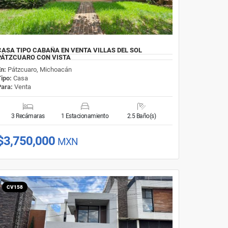
CASA TIPO CABAÑA EN VENTA VILLAS DEL SOL
PÁTZCUARO CON VISTA
En:
Pátzcuaro, Michoacán
Tipo:
Casa
Para:
Venta
3 Recámaras
1 Estacionamiento
2.5 Baño(s)
$3,750,000
MXN
CV158