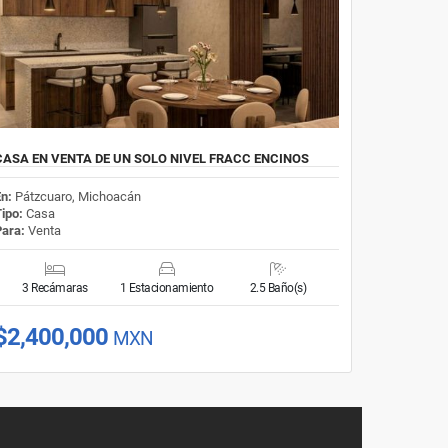
CASA EN VENTA DE UN SOLO NIVEL FRACC ENCINOS
En:
Pátzcuaro, Michoacán
Tipo:
Casa
Para:
Venta
3 Recámaras
1 Estacionamiento
2.5 Baño(s)
$2,400,000
MXN