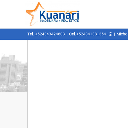
Tel.
+524343424803
|
Cel.
+524341381354
-
|
Micho
Detalles del inmueble