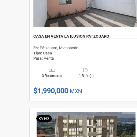
CASA EN VENTA LA ILUSION PÁTZCUARO
En:
Pátzcuaro, Michoacán
Tipo:
Casa
Para:
Venta
3 Recámaras
1 Baño(s)
$1,990,000
MXN
CV103