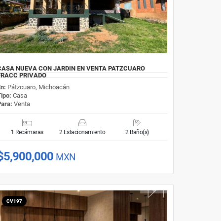
CASA NUEVA CON JARDIN EN VENTA PATZCUARO
FRACC PRIVADO
En:
Pátzcuaro, Michoacán
Tipo:
Casa
Para:
Venta
1 Recámaras
2 Estacionamiento
2 Baño(s)
$5,900,000
MXN
CV197