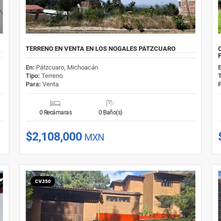
TERRENO EN VENTA EN LOS NOGALES PÁTZCUARO
En:
Pátzcuaro, Michoacán
Tipo:
Terreno
Para:
Venta
0 Recámaras
0 Baño(s)
$2,108,000
MXN
CV350