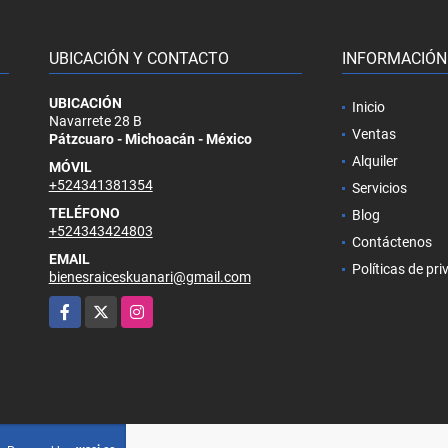
UBICACIÓN Y CONTACTO
INFORMACIÓN
UBICACIÓN
Inicio
Navarrete 28 B
Ventas
Pátzcuaro - Michoacán - México
Alquiler
MÓVIL
+524341381354
Servicios
TELÉFONO
Blog
+524343424803
Contáctenos
EMAIL
Políticas de pr
bienesraiceskuanari@gmail.com
Facebook
X
Instagram