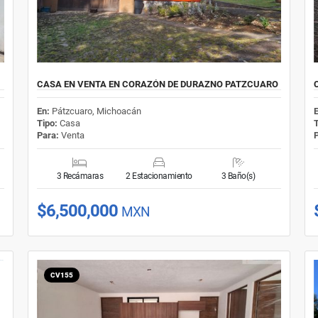
CASA EN VENTA EN CORAZÓN DE DURAZNO PATZCUARO
En:
Pátzcuaro, Michoacán
Tipo:
Casa
Para:
Venta
3 Recámaras
2 Estacionamiento
3 Baño(s)
$6,500,000
MXN
CV155