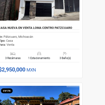
CASA NUEVA EN VENTA LOMA CENTRO PATZCUARO
En:
Pátzcuaro, Michoacán
Tipo:
Casa
Para:
Venta
3 Recámaras
1 Estacionamiento
3 Baño(s)
$2,950,000
MXN
CV176