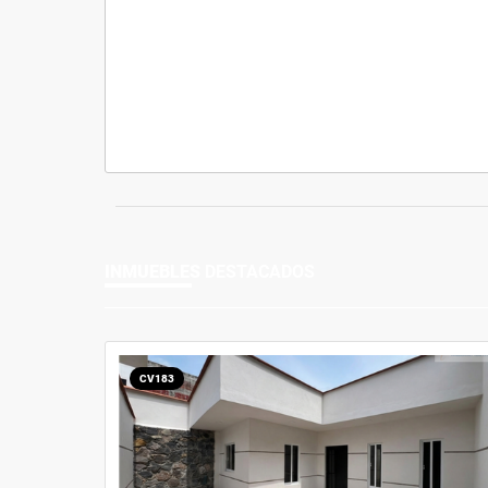
INMUEBLES
DESTACADOS
CV183