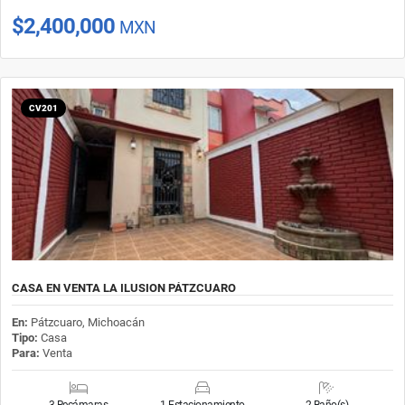
$2,400,000
MXN
CV201
CASA EN VENTA LA ILUSION PÁTZCUARO
En:
Pátzcuaro, Michoacán
Tipo:
Casa
Para:
Venta
3 Recámaras
1 Estacionamiento
2 Baño(s)