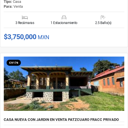
Tipo:
Casa
Para:
Venta
3 Recámaras
1 Estacionamiento
2.5 Baño(s)
$3,750,000
MXN
CV176
CASA NUEVA CON JARDIN EN VENTA PATZCUARO FRACC PRIVADO