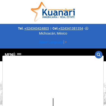
Tel.
+524343424803
|
Cel.
+524341381354
-
Michoacán, México
Select Language
▼
MENÚ
Detalles del inmueble