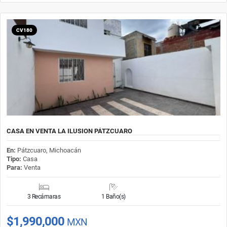
CV180
CASA EN VENTA LA ILUSION PÁTZCUARO
En:
Pátzcuaro, Michoacán
Tipo:
Casa
Para:
Venta
3 Recámaras
1 Baño(s)
$1,990,000
MXN