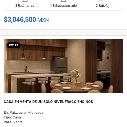
3 Recámaras
1 Estacionamiento
2 Baño(s)
$3,046,500
MXN
CV197
CASA EN VENTA DE UN SOLO NIVEL FRACC ENCINOS
En:
Pátzcuaro, Michoacán
Tipo:
Casa
Para:
Venta