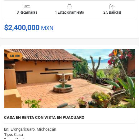
3 Recámaras
1 Estacionamiento
2.5 Baño(s)
$2,400,000
MXN
CR156
CASA EN RENTA CON VISTA EN PUACUARO
En:
Erongarícuaro, Michoacán
Tipo:
Casa