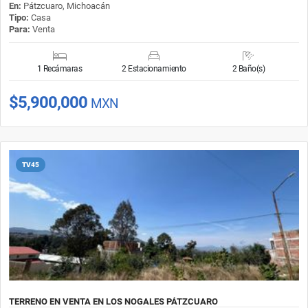
En:
Pátzcuaro, Michoacán
Tipo:
Casa
Para:
Venta
1 Recámaras
2 Estacionamiento
2 Baño(s)
$5,900,000
MXN
TV45
TERRENO EN VENTA EN LOS NOGALES PÁTZCUARO