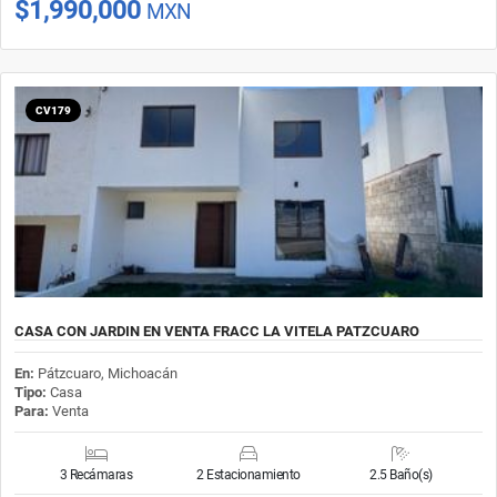
$1,990,000
MXN
CV179
CASA CON JARDIN EN VENTA FRACC LA VITELA PATZCUARO
En:
Pátzcuaro, Michoacán
Tipo:
Casa
Para:
Venta
3 Recámaras
2 Estacionamiento
2.5 Baño(s)