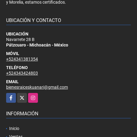
y Morelia, estamos certificados.
UBICACIÓN Y CONTACTO
UBICACIÓN
Navarrete 28 B
Pátzcuaro - Michoacán - México
MÓVIL
+524341381354
TELÉFONO
+524343424803
EMAIL
bienesraiceskuanari@gmail.com
Facebook
X
Instagram
INFORMACIÓN
Inicio
Ventas