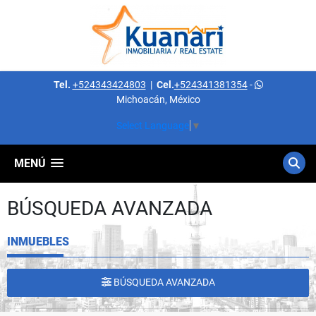
Tel.
+524343424803
|
Cel.
+524341381354
-
Michoacán, México
Select Language
▼
MENÚ
BÚSQUEDA AVANZADA
INMUEBLES
BÚSQUEDA AVANZADA