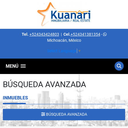
Tel.
+524343424803
|
Cel.
+524341381354
-
Michoacán, México
Select Language
▼
MENÚ
BÚSQUEDA AVANZADA
INMUEBLES
BÚSQUEDA AVANZADA