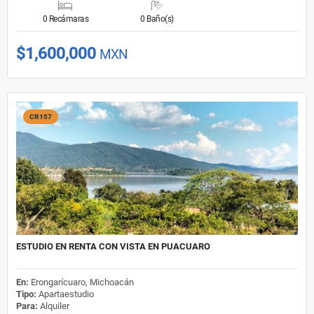
0 Recámaras
0 Baño(s)
$1,600,000
MXN
CR157
ESTUDIO EN RENTA CON VISTA EN PUACUARO
En:
Erongarícuaro, Michoacán
Tipo:
Apartaestudio
Para:
Alquiler