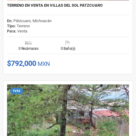
TERRENO EN VENTA EN VILLAS DEL SOL PÁTZCUARO
En:
Pátzcuaro, Michoacán
Tipo:
Terreno
Para:
Venta
0 Recámaras
0 Baño(s)
$792,000
MXN
TV55