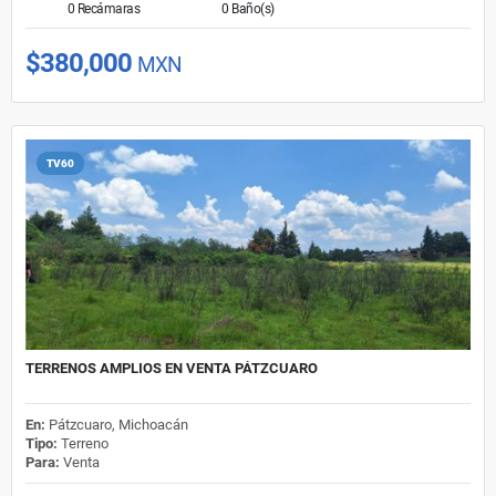
0 Recámaras
0 Baño(s)
$380,000
MXN
TV60
TERRENOS AMPLIOS EN VENTA PÁTZCUARO
En:
Pátzcuaro, Michoacán
Tipo:
Terreno
Para:
Venta