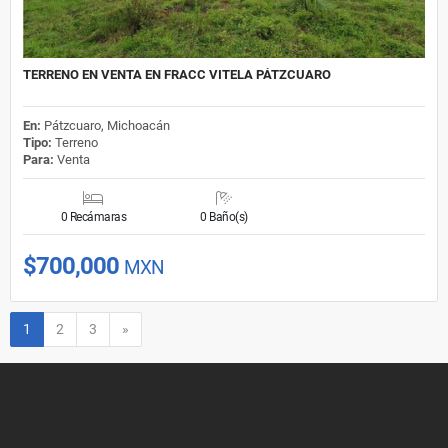
TERRENO EN VENTA EN FRACC VITELA PÁTZCUARO
En:
Pátzcuaro, Michoacán
Tipo:
Terreno
Para:
Venta
0 Recámaras
0 Baño(s)
$700,000
MXN
Siguiente
1
2
3
»