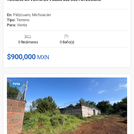
En:
Pátzcuaro, Michoacán
Tipo:
Terreno
Para:
Venta
0 Recámaras
0 Baño(s)
$900,000
MXN
TV56