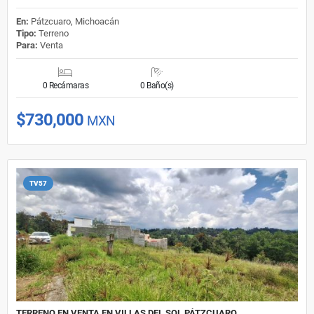
En:
Pátzcuaro, Michoacán
Tipo:
Terreno
Para:
Venta
0 Recámaras
0 Baño(s)
$730,000
MXN
TV57
TERRENO EN VENTA EN VILLAS DEL SOL PÁTZCUARO