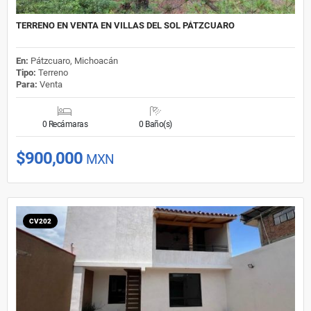
TERRENO EN VENTA EN VILLAS DEL SOL PÁTZCUARO
En:
Pátzcuaro, Michoacán
Tipo:
Terreno
Para:
Venta
0 Recámaras
0 Baño(s)
$900,000
MXN
CV202