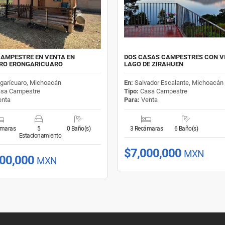
AMPESTRE EN VENTA EN
DOS CASAS CAMPESTRES CON V
RO ERONGARICUARO
LAGO DE ZIRAHUEN
garícuaro, Michoacán
En:
Salvador Escalante, Michoacán
sa Campestre
Tipo:
Casa Campestre
nta
Para:
Venta
ámaras
5
0 Baño(s)
3 Recámaras
6 Baño(s)
Estacionamiento
$7,000,000
MXN
500,000
MXN