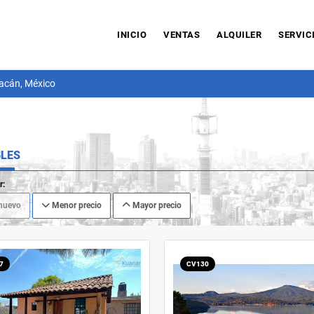
INICIO
VENTAS
ALQUILER
SERVIC
acán, México
LES
r:
nuevo
Menor precio
Mayor precio
7
CV130