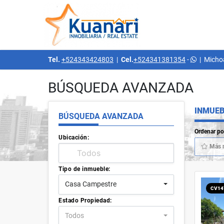
Tel.
+524343424803
|
Cel.
+524341381354
-
|
Micho
BÚSQUEDA AVANZADA
INMUEB
BÚSQUEDA AVANZADA
Ordenar po
Ubicación:
Más 
Tipo de inmueble:
Casa Campestre
CV14
Estado Propiedad:
Todos