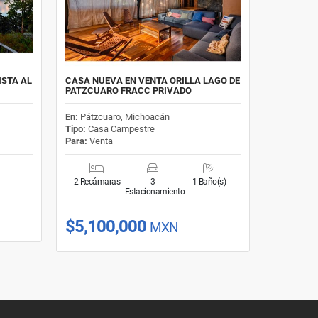
ISTA AL
CASA NUEVA EN VENTA ORILLA LAGO DE
PATZCUARO FRACC PRIVADO
En:
Pátzcuaro, Michoacán
Tipo:
Casa Campestre
Para:
Venta
2 Recámaras
3
1 Baño(s)
Estacionamiento
$5,100,000
MXN