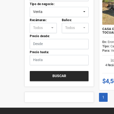
Tipo de negocio:
Venta
Recámaras:
Baños:
Todos
Todos
CASA C
TOCUA
Precio desde:
En:
Eron
Tipo:
Ca
Para:
Ve
Precio hasta:
4 Rec
BUSCAR
$4,
1