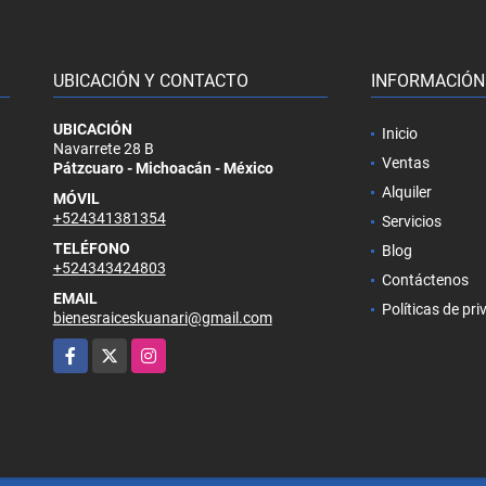
UBICACIÓN Y CONTACTO
INFORMACIÓN
UBICACIÓN
Inicio
Navarrete 28 B
Ventas
Pátzcuaro - Michoacán - México
Alquiler
MÓVIL
+524341381354
Servicios
TELÉFONO
Blog
+524343424803
Contáctenos
EMAIL
Políticas de pr
bienesraiceskuanari@gmail.com
Facebook
X
Instagram