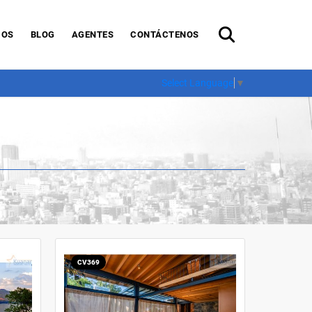
IOS
BLOG
AGENTES
CONTÁCTENOS
Select Language
▼
CV369