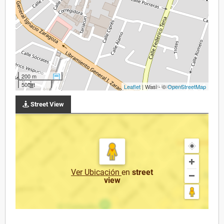
200 m
500 ft
Leaflet
| Wasi - ©
OpenStreetMap
Street View
Ver Ubicación
en
street
view