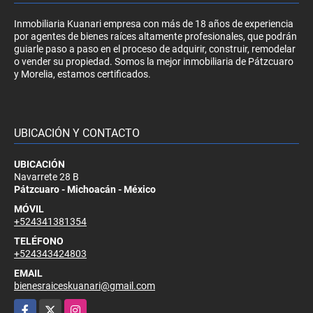
Inmobiliaria Kuanari empresa con más de 18 años de experiencia
por agentes de bienes raíces altamente profesionales, que podrán
guiarle paso a paso en el proceso de adquirir, construir, remodelar
o vender su propiedad. Somos la mejor inmobiliaria de Pátzcuaro
y Morelia, estamos certificados.
UBICACIÓN Y CONTACTO
UBICACIÓN
Navarrete 28 B
Pátzcuaro - Michoacán - México
MÓVIL
+524341381354
TELÉFONO
+524343424803
EMAIL
bienesraiceskuanari@gmail.com
Facebook
X
Instagram