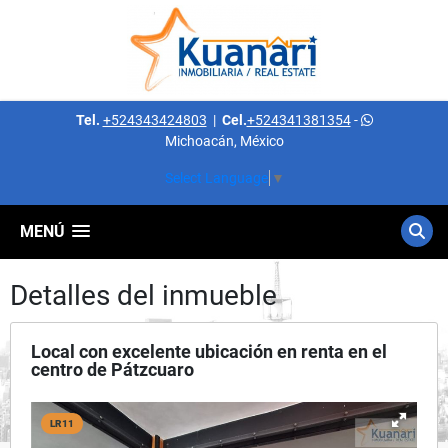
Tel.
+524343424803
|
Cel.
+524341381354
-
Michoacán, México
Select Language
▼
MENÚ
Detalles del inmueble
Local con excelente ubicación en renta en el
centro de Pátzcuaro
LR11