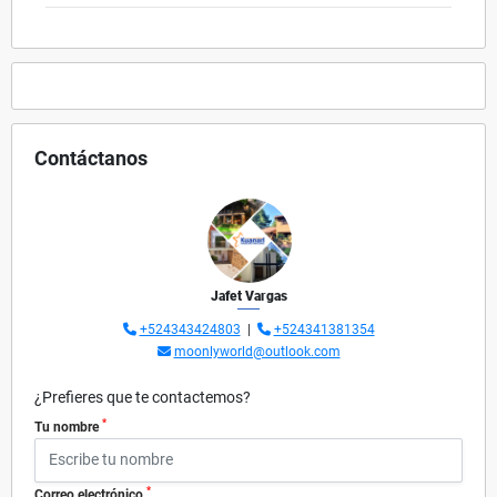
Contáctanos
Jafet Vargas
+524343424803
|
+524341381354
moonlyworld@outlook.com
¿Prefieres que te contactemos?
*
Tu nombre
*
Correo electrónico