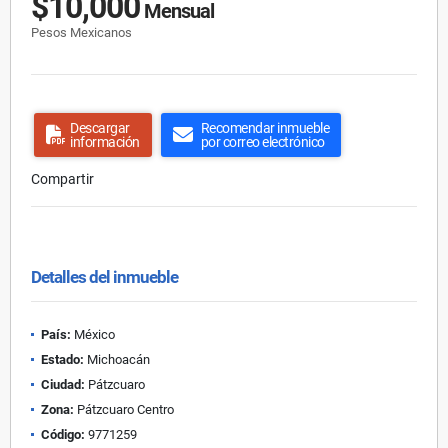
$10,000
Mensual
Pesos Mexicanos
Descargar
Recomendar inmueble
información
por correo electrónico
Compartir
Detalles del inmueble
País:
México
Estado:
Michoacán
Ciudad:
Pátzcuaro
Zona:
Pátzcuaro Centro
Código:
9771259