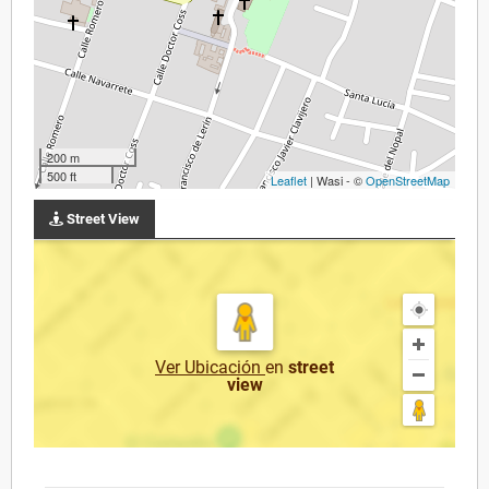
200 m
500 ft
Leaflet
| Wasi - ©
OpenStreetMap
Street View
Ver Ubicación
en
street
view