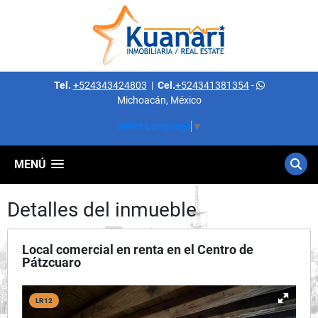
Tel.
+524343424803
|
Cel.
+524341381354
-
Michoacán, México
Select Language
▼
MENÚ
Detalles del inmueble
Local comercial en renta en el Centro de
Pátzcuaro
LR12