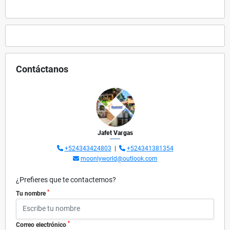
Contáctanos
Jafet Vargas
+524343424803
|
+524341381354
moonlyworld@outlook.com
¿Prefieres que te contactemos?
*
Tu nombre
*
Correo electrónico