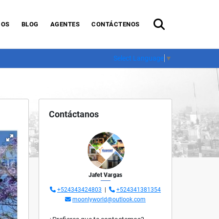
IOS
BLOG
AGENTES
CONTÁCTENOS
Select Language
▼
Contáctanos
Jafet Vargas
+524343424803
|
+524341381354
moonlyworld@outlook.com