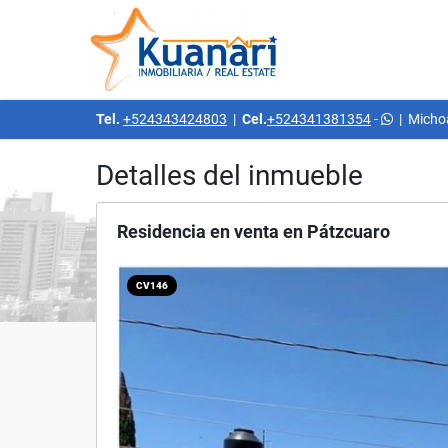
Tel.
+524343424803
|
Cel.
+524341381354
-
|
Micho
Detalles del inmueble
Residencia en venta en Pátzcuaro
CV146