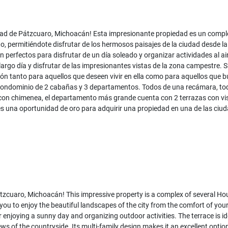
dad de Pátzcuaro, Michoacán! Esta impresionante propiedad es un compl
o, permitiéndote disfrutar de los hermosos paisajes de la ciudad desde la
n perfectos para disfrutar de un día soleado y organizar actividades al ai
 largo día y disfrutar de las impresionantes vistas de la zona campestre. 
ción tanto para aquellos que deseen vivir en ella como para aquellos que 
n condominio de 2 cabañas y 3 departamentos. Todos de una recámara, to
on chimenea, el departamento más grande cuenta con 2 terrazas con vis
 es una oportunidad de oro para adquirir una propiedad en una de las ciu
Pátzcuaro, Michoacán! This impressive property is a complex of several Ho
 you to enjoy the beautiful landscapes of the city from the comfort of you
 enjoying a sunny day and organizing outdoor activities. The terrace is id
ws of the countryside. Its multi-family design makes it an excellent optio