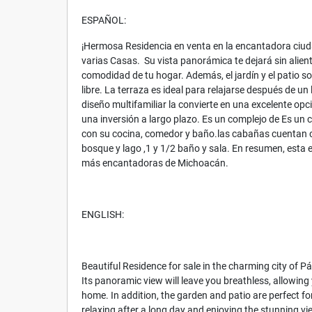
ESPAÑOL:
¡Hermosa Residencia en venta en la encantadora ciu
varias Casas. Su vista panorámica te dejará sin alient
comodidad de tu hogar. Además, el jardín y el patio so
libre. La terraza es ideal para relajarse después de un
diseño multifamiliar la convierte en una excelente op
una inversión a largo plazo. Es un complejo de Es u
con su cocina, comedor y baño.las cabañas cuentan c
bosque y lago ,1 y 1/2 baño y sala. En resumen, esta
más encantadoras de Michoacán.
ENGLISH:
Beautiful Residence for sale in the charming city of 
Its panoramic view will leave you breathless, allowing
home. In addition, the garden and patio are perfect for
relaxing after a long day and enjoying the stunning vie