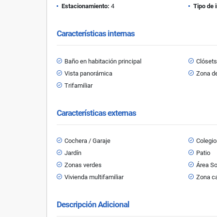
Estacionamiento:
4
Tipo de 
Características internas
Baño en habitación principal
Clóset
Vista panorámica
Zona de
Trifamiliar
Características externas
Cochera / Garaje
Colegio
Jardín
Patio
Zonas verdes
Área So
Vivienda multifamiliar
Zona c
Descripción Adicional