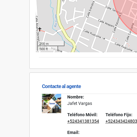
200 m
500 ft
Contacte al agente
Nombre:
Jafet Vargas
Teléfono Móvil:
Teléfono Fijo:
+524341381354
+52434342480
Email: