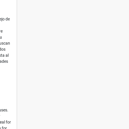
ejo de
re
Su
buscan
dos
ta al
dades
uses.
r
eal for
n for