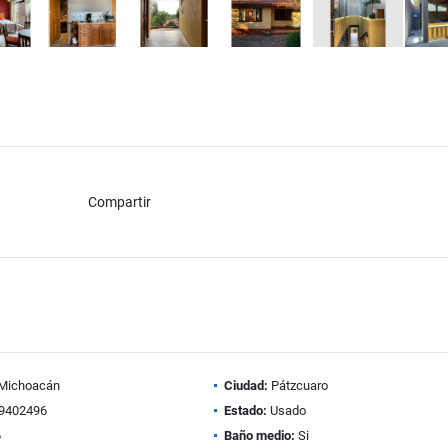
Compartir
Michoacán
Ciudad:
Pátzcuaro
9402496
Estado:
Usado
6
Baño medio:
Si