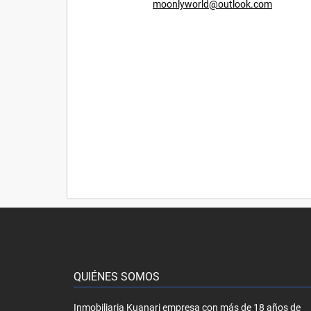
moonlyworld@outlook.com
QUIÉNES SOMOS
Inmobiliaria Kuanari empresa con más de 18 años de