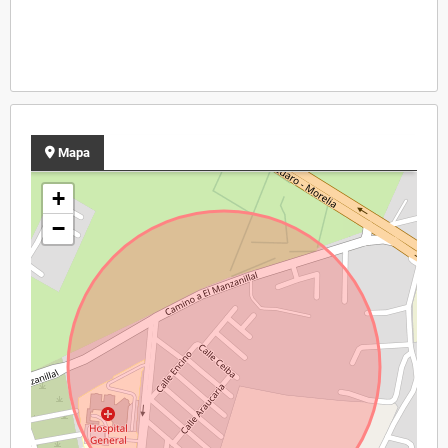
Mapa
+
−