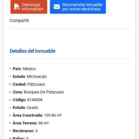
Descargar
Recomendar inmueble
información
por correo electrónico
Compartir
Detalles del inmueble
País:
México
Estado:
Michoacán
Ciudad:
Pátzcuaro
Zona:
Bosques De Patzcuaro
Código:
8144006
Estado:
Usado
Área Construida:
109.86 m²
Área Terreno:
96 m²
Recámaras:
3
Baños:
2