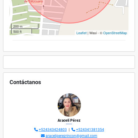
200 m
500 ft
Leaflet
| Wasi - ©
OpenStreetMap
Contáctanos
Araceli Pérez
+524343424803
|
+524341381354
araceliperezrincon@gmail.com