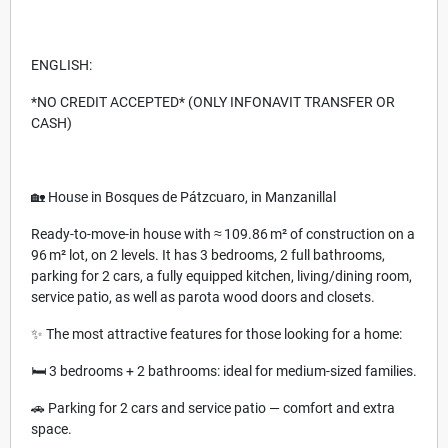
ENGLISH:
*NO CREDIT ACCEPTED* (ONLY INFONAVIT TRANSFER OR
CASH)
🏡 House in Bosques de Pátzcuaro, in Manzanillal
Ready-to-move-in house with ≈ 109.86 m² of construction on a
96 m² lot, on 2 levels. It has 3 bedrooms, 2 full bathrooms,
parking for 2 cars, a fully equipped kitchen, living/dining room,
service patio, as well as parota wood doors and closets.
✨ The most attractive features for those looking for a home:
🛏️ 3 bedrooms + 2 bathrooms: ideal for medium-sized families.
🚗 Parking for 2 cars and service patio — comfort and extra
space.