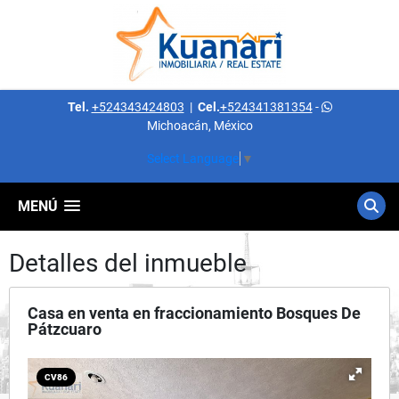
Tel.
+524343424803
|
Cel.
+524341381354
-
Michoacán, México
Select Language
▼
MENÚ
Detalles del inmueble
Casa en venta en fraccionamiento Bosques De
Pátzcuaro
CV86