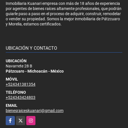
Inmobiliaria Kuanari empresa con más de 18 años de experiencia
por agentes de bienes raíces altamente profesionales, que podrán
guiarle paso a paso en el proceso de adquirir, construir, remodelar
o vender su propiedad. Somos la mejor inmobiliaria de Pátzcuaro
y Morelia, estamos certificados.
UBICACIÓN Y CONTACTO
UBICACIÓN
Navarrete 28 B
Pátzcuaro - Michoacán - México
MÓVIL
+524341381354
TELÉFONO
+524343424803
EMAIL
bienesraiceskuanari@gmail.com
Facebook
X
Instagram