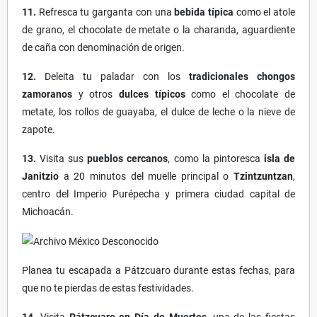
11.
Refresca tu garganta con una
bebida típica
como el atole
de grano, el chocolate de metate o la charanda, aguardiente
de caña con denominación de origen.
12.
Deleita tu paladar con los
tradicionales chongos
zamoranos
y otros
dulces típicos
como el chocolate de
metate, los rollos de guayaba, el dulce de leche o la nieve de
zapote.
13.
Visita sus
pueblos cercanos
, como la pintoresca
isla de
Janitzio
a 20 minutos del muelle principal o
Tzintzuntzan
,
centro del Imperio Purépecha y primera ciudad capital de
Michoacán.
Planea tu escapada a Pátzcuaro durante estas fechas, para
que no te pierdas de estas festividades.
14.
Visita
Pátzcuaro en Día de Muertos
, una de las fiestas