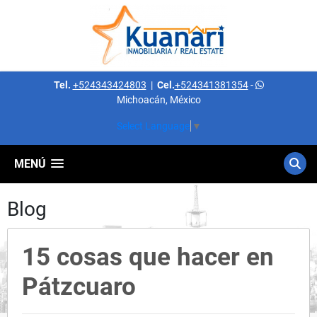
Tel.
+524343424803
|
Cel.
+524341381354
-
Michoacán, México
Select Language
▼
MENÚ
Blog
15 cosas que hacer en
Pátzcuaro